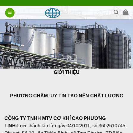
Bỏ
qua
nội
dung
GIỚI THIỆU
PHƯƠNG CHÂM: UY TÍN TẠO NÊN CHẤT LƯỢNG
CÔNG TY TNHH MTV CƠ KHÍ CAO PHƯƠNG
LINH
được thành lập từ ngày 04/10/2011, số 3602610745,