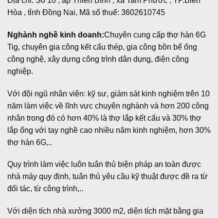
Địa chỉ: Số 10 , ấp Thiên Bình , xã Tam Phước , TP.Biên
Hòa , tỉnh Đồng Nai, Mã số thuế: 3602610745
Nghành nghề kinh doanh:
Chuyên cung cấp thợ hàn 6G
Tig, chuyên gia công kết cấu thép, gia công bồn bể ống
công nghệ, xây dựng công trình dân dụng, điện công
nghiệp.
Với đội ngũ nhân viên: kỹ sư, giám sát kinh nghiệm trên 10
năm làm việc về lĩnh vực chuyên nghành và hơn 200 công
nhân trong đó có hơn 40% là thợ lắp kết cấu và 30% thợ
lắp ống với tay nghề cao nhiều năm kinh nghiệm, hơn 30%
thợ hàn 6G,..
Quy trình làm việc luôn tuân thủ biện pháp an toàn được
nhà máy quy định, tuân thủ yêu cầu kỹ thuật được đề ra từ
đối tác, từ công trình,..
Với diện tích nhà xưởng 3000 m2, diện tích mặt bằng gia