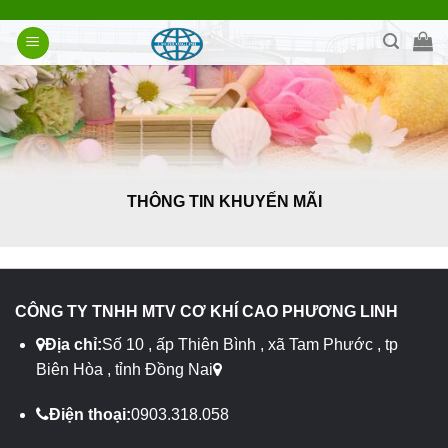
Bỏ
qua
nội
dung
THÔNG TIN KHUYẾN MÃI
CÔNG TY TNHH MTV CƠ KHÍ CAO PHƯƠNG LINH
Địa chỉ:
Số 10 , ấp Thiên Bình , xã Tam Phước , tp
Biên Hòa , tỉnh Đồng Nai
Điện thoại:
0903.318.058