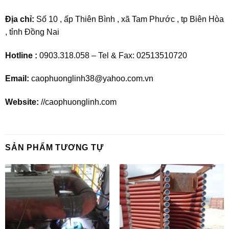
Địa chỉ:
Số 10 , ấp Thiên Bình , xã Tam Phước , tp Biên Hòa
, tỉnh Đồng Nai
Hotline :
0903.318.058 – Tel & Fax: 02513510720
Email:
caophuonglinh38@yahoo.com.vn
Website:
//caophuonglinh.com
SẢN PHẨM TƯƠNG TỰ