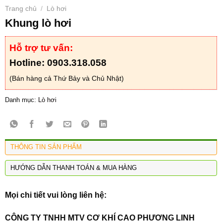
Trang chủ
Lò hơi
/
Khung lò hơi
Hỗ trợ tư vấn:
Hotline: 0903.318.058
(Bán hàng cả Thứ Bảy và Chủ Nhật)
Danh mục:
Lò hơi
THÔNG TIN SẢN PHẨM
HƯỚNG DẪN THANH TOÁN & MUA HÀNG
Mọi chi tiết vui lòng liên hệ:
CÔNG TY TNHH MTV CƠ KHÍ CAO PHƯƠNG LINH