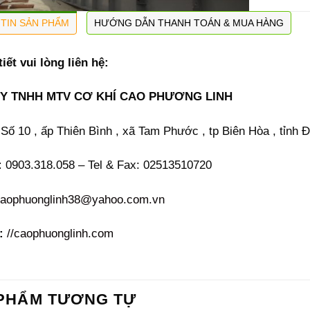
TIN SẢN PHẨM
HƯỚNG DẪN THANH TOÁN & MUA HÀNG
tiết vui lòng liên hệ:
Y TNHH MTV CƠ KHÍ CAO PHƯƠNG LINH
Số 10 , ấp Thiên Bình , xã Tam Phước , tp Biên Hòa , tỉnh 
:
0903.318.058 – Tel & Fax: 02513510720
aophuonglinh38@yahoo.com.vn
:
//caophuonglinh.com
PHẨM TƯƠNG TỰ