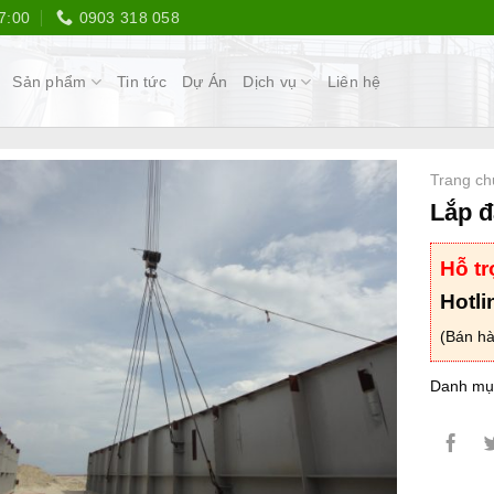
7:00
0903 318 058
Sản phẩm
Tin tức
Dự Án
Dịch vụ
Liên hệ
Trang ch
Lắp đ
Hỗ tr
Hotli
(Bán hà
Danh mụ