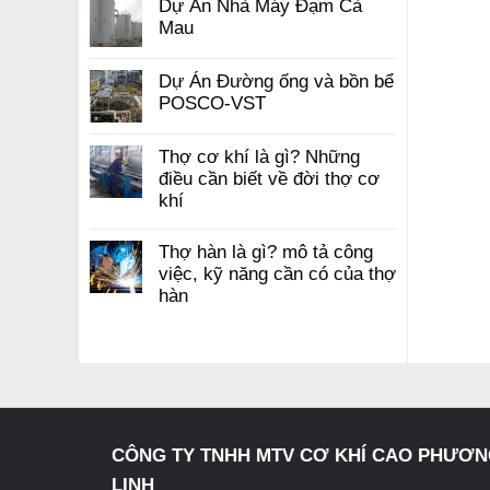
Dự Án Nhà Máy Đạm Cà
Mau
Dự Án Đường ống và bồn bể
POSCO-VST
Thợ cơ khí là gì? Những
điều cần biết về đời thợ cơ
khí
Thợ hàn là gì? mô tả công
việc, kỹ năng cần có của thợ
hàn
CÔNG TY TNHH MTV CƠ KHÍ CAO PHƯƠ
LINH