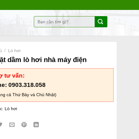
Tìm
kiếm:
ủ
/
Lò hơi
ặt dầm lò hơi nhà máy điện
ợ tư vấn:
ne: 0903.318.058
ng cả Thứ Bảy và Chủ Nhật)
c:
Lò hơi