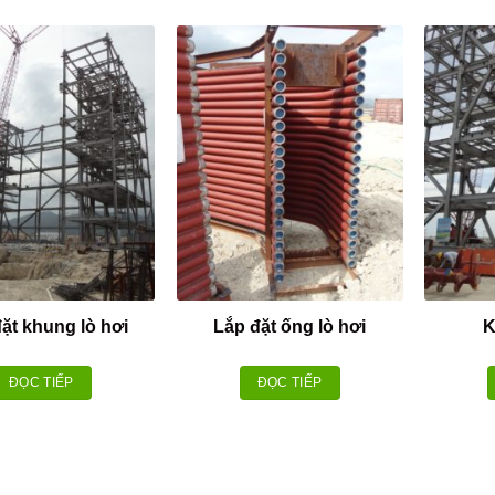
ặt khung lò hơi
Lắp đặt ống lò hơi
K
ĐỌC TIẾP
ĐỌC TIẾP