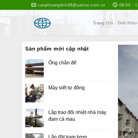
Bỏ
caophuonglinh38@yahoo.com.vn
08:00 - 1
qua
nội
Trang chủ
Giới thiệu
dung
Sản phẩm mới cập nhật
Ống chân đế
Máy siết tự động
Lắp trao đổi nhiệt nhà máy
đạm cà mau
Lắp đặt trạm bơm