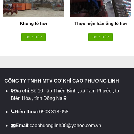
Khung lò hơi
Thực hiện hàn ống lò hơi
ĐỌC TIẾP
ĐỌC TIẾP
CÔNG TY TNHH MTV CƠ KHÍ CAO PHƯƠNG LINH
Địa chỉ:
Số 10 , ấp Thiên Bình , xã Tam Phước , tp
Biên Hòa , tỉnh Đồng Nai
Điện thoại:
0903.318.058
Email:
caophuonglinh38@yahoo.com.vn