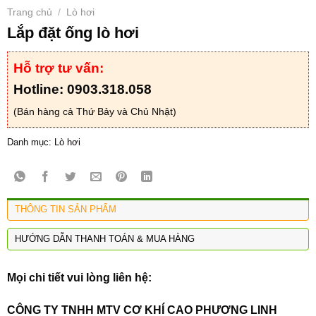
Trang chủ
Lò hơi
/
Lắp đặt ống lò hơi
Hỗ trợ tư vấn:
Hotline: 0903.318.058
(Bán hàng cả Thứ Bảy và Chủ Nhật)
Danh mục:
Lò hơi
THÔNG TIN SẢN PHẨM
HƯỚNG DẪN THANH TOÁN & MUA HÀNG
Mọi chi tiết vui lòng liên hệ:
CÔNG TY TNHH MTV CƠ KHÍ CAO PHƯƠNG LINH